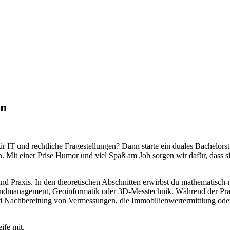
in
für IT und rechtliche Fragestellungen? Dann starte ein duales Bachelo
einer Prise Humor und viel Spaß am Job sorgen wir dafür, dass sich 
und Praxis. In den theoretischen Abschnitten erwirbst du mathematisc
andmanagement, Geoinformatik oder 3D-Messtechnik. Während der Praxi
d Nachbereitung von Vermessungen, die Immobilienwertermittlung oder 
ife mit.